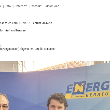
m
|
info
|
referenz
|
kontakt
|
download
|
se Wien vom 13. bis 15. Februar 2026 ein
ormiert und beraten:
h)
Hiezungstausch) abgehalten, um die Besucher