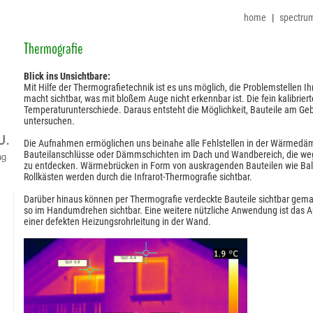
home
|
spectru
Thermografie
Blick ins Unsichtbare:
Mit Hilfe der Thermografietechnik ist es uns möglich, die Problemstellen I
macht sichtbar, was mit bloßem Auge nicht erkennbar ist. Die fein kalibrie
Temperaturunterschiede. Daraus entsteht die Möglichkeit, Bauteile am Geb
untersuchen.
Die Aufnahmen ermöglichen uns beinahe alle Fehlstellen in der Wärmed
Bauteilanschlüsse oder Dämmschichten im Dach und Wandbereich, die w
zu entdecken. Wärmebrücken in Form von auskragenden Bauteilen wie Balko
Rollkästen werden durch die Infrarot-Thermografie sichtbar.
Darüber hinaus können per Thermografie verdeckte Bauteile sichtbar gemac
so im Handumdrehen sichtbar. Eine weitere nützliche Anwendung ist das A
einer defekten Heizungsrohrleitung in der Wand.