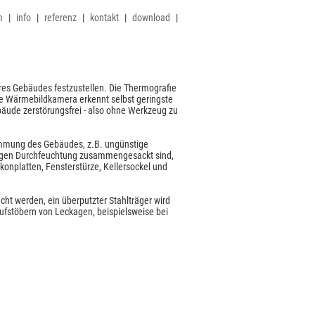
m
|
info
|
referenz
|
kontakt
|
download
|
hres Gebäudes festzustellen. Die Thermografie
rte Wärmebildkamera erkennt selbst geringste
äude zerstörungsfrei - also ohne Werkzeug zu
ämmung des Gebäudes, z.B. ungünstige
egen Durchfeuchtung zusammengesackt sind,
nplatten, Fensterstürze, Kellersockel und
ht werden, ein überputzter Stahlträger wird
ufstöbern von Leckagen, beispielsweise bei